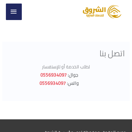
خطي
القائ
لى
الرئي
لمحتوى
اتصل بنا
لطلب الخدمة أو للإستفسار
جوال:
0556934097
واتس:
0556934097