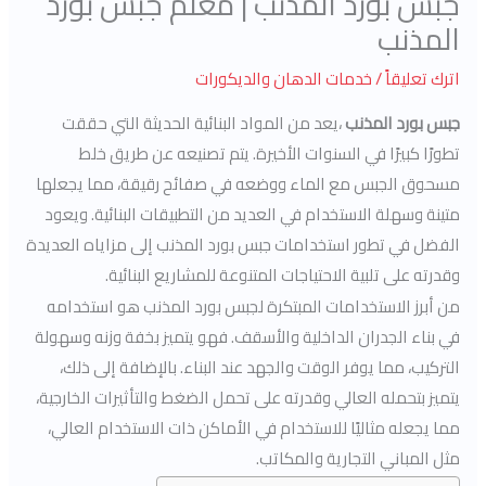
جبس بورد المذنب | معلم جبس بورد
المذنب
اترك تعليقاً
/
خدمات الدهان والديكورات
جبس بورد المذنب
،يعد من المواد البنائية الحديثة التي حققت
تطورًا كبيرًا في السنوات الأخيرة. يتم تصنيعه عن طريق خلط
مسحوق الجبس مع الماء ووضعه في صفائح رقيقة، مما يجعلها
متينة وسهلة الاستخدام في العديد من التطبيقات البنائية. ويعود
الفضل في تطور استخدامات جبس بورد المذنب إلى مزاياه العديدة
وقدرته على تلبية الاحتياجات المتنوعة للمشاريع البنائية.
من أبرز الاستخدامات المبتكرة لجبس بورد المذنب هو استخدامه
في بناء الجدران الداخلية والأسقف. فهو يتميز بخفة وزنه وسهولة
التركيب، مما يوفر الوقت والجهد عند البناء. بالإضافة إلى ذلك،
يتميز بتحمله العالي وقدرته على تحمل الضغط والتأثيرات الخارجية،
مما يجعله مثاليًا للاستخدام في الأماكن ذات الاستخدام العالي،
مثل المباني التجارية والمكاتب.