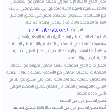
يحول الفني الأفكار الإبداعية إلى حقيقة. يتعاون مع المصممين
والعملاء لفهم رؤيتهم الفنية وتحويلها إلى تصميم عملي يتناسب
مع المساحة والاستخدام المقصود. يعمل على تحقيق التفاصيل
البصرية المعقدة والزخارف والنقوش بدقة واحترافية.
اقرأ أيضاً:
تركيب ورق جدران بالقصيم
كما يمتلك القدرة على إنشاء تأثيرات ثلاثية الأبعاد وأشكال
هندسية متقنة تضفي لمسة من الفخامة والأناقة على المساحة.
يمكنه أيضًا استخدام الإضاءة المخفية والظلال لتعزيز الجمالية
الفنية للجدران والأسقف.
بفضل خبرة الفني ومعرفته التقنية، يتعامل بمهارة مع التحديات
المعمارية المختلفة. يتعامل مع الأسقف المنحنية والزوايا الصعبة
والتفاصيل الدقيقة بثقة واحترافية. يعمل على تنسيق مع الفريق
البنائي والمهندسين المعماريين لضمان تحقيق التصميم النهائي
بأعلى جودة ممكنة.
ديكورات جبس بورد في المذنب
تُعتبر ديكورات جبس بورد في المذنب خيارًا رائعًا لتحقيق تصاميم