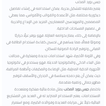
جبس بورد المذنب
يتميز بقابليته للتشكيل بحرية. يمكن استخدامه في إنشاء تفاصيل
ديكورية مختلفة، مثل الأعمدة والقوالب والأقواس، مما يعطي
المصممين والمهندسين المعماريين المزيد من الإبداع والحرية
في تصميم المساحات الداخلية.
بالإضافة إلى ذلك، يمتاز بخواصه العازلة. فهو يوفر عزلًا حراريًا
وصوتيًا فعالًا، مما يساهم في تحسين كفاءة استخدام الطاقة في
المباني وتوفير الراحة الصوتية للسكان.
وفي الآونة الأخيرة، شهد استخدامات جديدة ومبتكرة في مجالات
مثل البناء الذكي والتكنولوجيا الحديثة. فهو يستخدم في تكنولوجيا
الأجهزة الذكية المنزلية، مثل الإضاءة والمكيفات وأنظمة المراقبة،
حيث يمكن أن يتم دمجه بسلاسة في الجدران والأسقف لتوفير
مظهر جمالي وتقنية متقدمة.
باختصار،
جبس بورد المذنب
يمثل مادة بنائية مبتكرة ومتعددة
الاستخدامات. يعتبر الاستخدام المتزايد له في العديد من المشاريع
البنائية دليلاً على مزاياه العديدة وفوائده الكبيرة. ومع استمرار