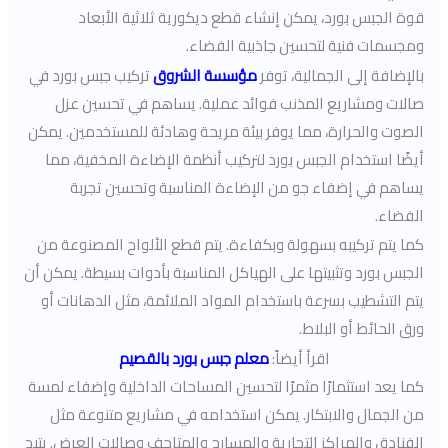
قوة الجبس بورد، يمكن إنشاء قطع ديكورية ثلاثية الأبعاد
ومجسمات فنية لتحسين جاذبية الفضاء.
بالإضافة إلى الجمالية، توفر
مؤسسة الشروق
تركيب جبس بورد في
صالات ومشاريع المذنب فوائد عملية. يساهم في تحسين عزل
الصوت والحرارة، مما يوفر بيئة مريحة وهادئة للمستخدمين. يمكن
أيضًا استخدام الجبس بورد لتركيب أنظمة الإضاءة المخفية، مما
يساهم في إضفاء جو من الإضاءة المناسبة وتحسين تجربة
الفضاء.
كما يتم تركيبه بسهولة وبكفاءة. يتم قطع الألواح المصنوعة من
الجبس بورد وتثبيتها على الهياكل المناسبة بأدوات بسيطة. يمكن أن
يتم التشطيب بسرعة باستخدام المواد الملائمة، مثل الدهانات أو
ورق الحائط أو البلاط.
اقرأ أيضاً:
معلم جبس بورد بالقصيم
كما يعد استثمارًا مثمرًا لتحسين المساحات الداخلية وإضفاء لمسة
من الجمال والابتكار. يمكن استخدامه في مشاريع متنوعة مثل
الفنادق والمراكز التجارية والمسارح والمتاحف وصالات العرض. يتيح