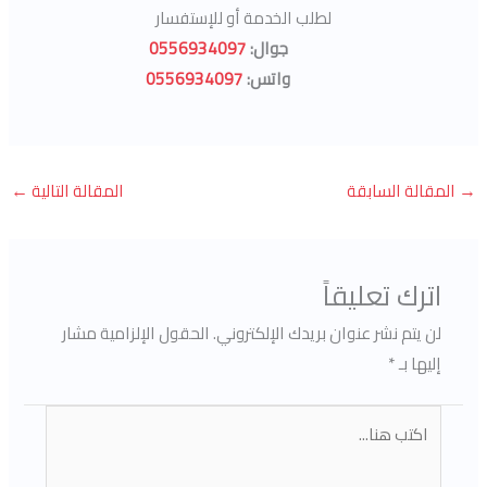
لطلب الخدمة أو للإستفسار
جوال:
0556934097
واتس:
0556934097
→
المقالة السابقة
المقالة التالية
←
اترك تعليقاً
لن يتم نشر عنوان بريدك الإلكتروني.
الحقول الإلزامية مشار
إليها بـ
*
اكتب
هنا...