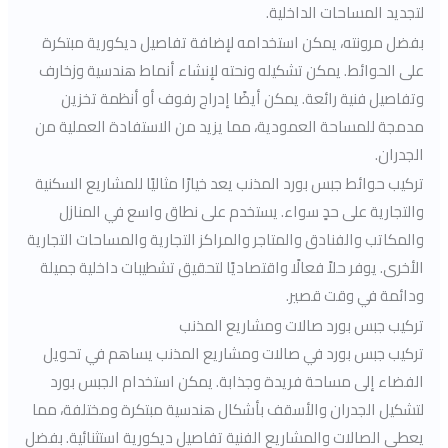
لتجديد المساحات الداخلية.
بفضل مرونته، يمكن استخدامه لإضافة تفاصيل ديكورية مبتكرة
على الحوائط. يمكن تشكيله ونحته لإنشاء أنماط هندسية وزخارف
وتفاصيل فنية رائعة. يمكن أيضًا إدراج رفوف أو أنظمة تخزين
مدمجة للمساحة العمودية، مما يزيد من الاستفادة العملية من
الجدران.
تركيب حوائط جبس بورد المذنب يعد خيارًا مثاليًا للمشاريع السكنية
والتجارية على حدٍ سواء. يستخدم على نطاق واسع في المنازل
والمكاتب والفنادق والمتاجر والمراكز التجارية والمساحات التجارية
الأخرى. يوفر حلاً فعالًا واقتصاديًا لتحقيق تشطيبات داخلية جميلة
ودائمة في وقت قصير.
تركيب جبس بورد صالات ومشاريع المذنب
تركيب جبس بورد في صالات ومشاريع المذنب يساهم في تحويل
الفضاء إلى مساحة فريدة وجذابة. يمكن استخدام الجبس بورد
لتشكيل الجدران والأسقف بأشكال هندسية مبتكرة ومختلفة، مما
يعطي الصالات والمشاريع الفنية تفاصيل ديكورية استثنائية. بفضل