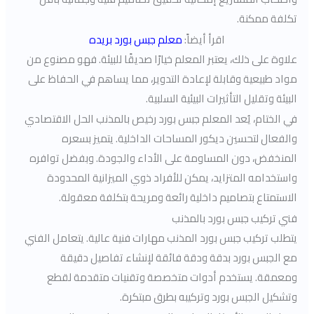
تكلفة ممكنة.
اقرأ أيضاً:
معلم جبس بورد بريده
علاوة على ذلك، يعتبر المعلم خيارًا صديقًا للبيئة. فهو مصنوع من
مواد طبيعية وقابلة لإعادة التدوير، مما يساهم في الحفاظ على
البيئة وتقليل التأثيرات البيئية السلبية.
في الختام، يُعد المعلم جبس بورد رخيص بالمذنب الحل الاقتصادي
والفعال لتحسين ديكور المساحات الداخلية. يتميز بسعره
المنخفض، دون المساومة على الأداء والجودة. وبفضل توافره
واستخدامه المتزايد، يمكن للأفراد ذوي الميزانية المحدودة
الاستمتاع بتصاميم داخلية رائعة ومريحة بتكلفة معقولة.
فني تركيب جبس بورد بالمذنب
يتطلب تركيب جبس بورد المذنب مهارات فنية عالية. يتعامل الفني
مع الجبس بورد بدقة ودقة فائقة لإنشاء تفاصيل دقيقة
ومعمقة. يستخدم أدوات متخصصة وتقنيات متقدمة لقطع
وتشكيل الجبس بورد وتركيبه بطرق مبتكرة.