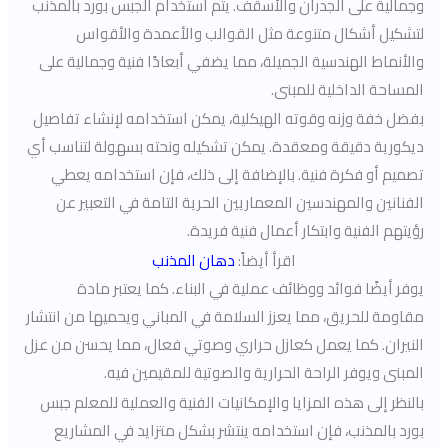
وجمالية على الجدران والأسقف. يتم استخدام الجبس بورد بالمذنب
لتشكيل أشكال متنوعة مثل القوالب والأعمدة والأقواس
والأنماط الهندسية الجميلة، مما يضفي أبعادًا فنية وجمالية على
المساحة الداخلية للمبنى.
بفضل خفة وزنه وقوته الهيكلية، يمكن استخدامه لإنشاء تفاصيل
ديكورية دقيقة ومعقدة. يمكن تشكيله ونحته بسهولة لتناسب أي
تصميم أو فكرة فنية. بالإضافة إلى ذلك، فإن استخدامه يعطي
الفنانين والمهندسين المعماريين الحرية التامة في التعبير عن
رؤيتهم الفنية وابتكار أعمال فنية فريدة.
اقرأ أيضاً:
دهان المذنب
يوفر أيضًا فوائد ووظائف عملية في البناء. كما يعتبر مادة
مقاومة للحريق، مما يعزز السلامة في المباني ويحميها من انتشار
النيران. كما يعمل كعازل حراري وصوتي فعال، مما يحسن من عزل
المبنى ويوفر الراحة الحرارية والصوتية للمقيمين فيه.
بالنظر إلى هذه المزايا والإمكانيات الفنية والعملية للمعلم جبس
بورد بالمذنب، فإن استخدامه ينتشر بشكل متزايد في المشاريع