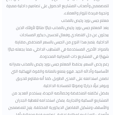
للمصممين وأصحاب المشاريع الحصول على تصاميم داخلية مميزة
وتجربة فريدة للزوار والعملاء.
معلم جبس بورد رخيص بالمذنب
يعد المعلم جبس بورد رخيص بالمذنب خيارًا مثاليًا لأولئك الذين
يبحثون عن حل اقتصادي وفعال لتحسين ديكور المساحات
الداخلية. يتميز هذا النوع من الجبس بالسعر المنخفض مقارنة
بالمواد الأخرى المستخدمة في التشطيب الداخلي، مما يجعله خيارًا
شهيرًا في المشاريع ذات الميزانية المحدودة.
رغم رخص السعر، يحتفظ المعلم جبس بورد رخيص بالمذنب بميزاته
الأساسية وأدائه الجيد. فهو يتمتع بالمتانة والقوة الهيكلية التي
تضمن استدامته على المدى الطويل. كما أنه مقاوم للحريق
ويوفر عزلًا حراريًا وصوتيًا للمساحة الداخلية.
بفضل تكلفته المنخفضة وخصائصه الجيدة، يستخدم العديد من
المشاريع السكنية والتجارية. يمكن استخدامه لتغطية الجدران
والأسقف وتشكيل التفاصيل الديكورية المختلفة. يتيح للمصممين
وأصحاب المشاريع إمكانية تحقيق تصاميم فنية وجمالية بأقل