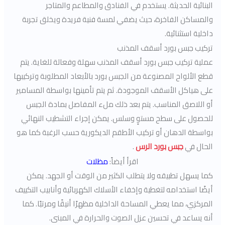
البنائية الحديثة. يستخدم في الفنادق والمطاعم والمتاجر
والمساكن الفاخرة، حيث يضفي لمسة فنية فريدة ويخلق تجربة
داخلية استثنائية.
تركيب جبس بورد أسقف المذنب
عملية تركيب جبس بورد أسقف المذنب سهلة وفعالة للغاية. يتم
قطع الألواح المصنوعة من الجبس بورد بالأبعاد المطلوبة وتركيبها
على هياكل الأسقف الموجودة. ثم يتم تأمينها بواسطة المسامير
أو اللاصق المناسب. يتم بعد ذلك ملء المفاصل بمادة الجبس
للحصول على سطح مستوٍ وسلس. يمكن إجراء التشطيب النهائي
بواسطة الدهان أو تركيب الأطقم الديكورية حسب الرغبة كما هو
الحال في
جبس بورد الرس
.
اقرأ أيضاً:
مظلات
كما يسهل تطبيقه ولا يتطلب الكثير من الوقت أو الجهد. يمكن
أيضًا استخدامه لتغطية وإخفاء الأسلاك الكهربائية وأنابيب التكييف
المركزي، مما يعطي المساحة الداخلية مظهرًا أنيقًا ومرتبًا. كما
أنه يساعد في تحسين عزل الصوت والحرارة في المبنى.