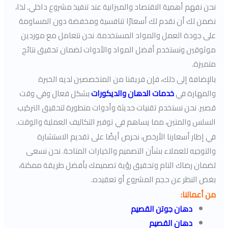
نحن نفهم أهمية الاقتصاد والميزانية عند تنفيذ مشروع داخلي. لذا،
نضمن لك أن نقدم لك أسعارًا تنافسية ومخفضة دون المساومة
على جودة العمل والمواد المستخدمة. نحن نتعامل مع موردين
موثوقين ونستخدم أفضل المواد والأدوات لضمان تحقيق نتائج
متميزة.
بالإضافة إلى ذلك، فإن فريقنا من المتخصصين لديه الخبرة
والمهارة في
خدمات الدهان والديكورات
بشكل فعال وفي وقت
قصير. نحن نستخدم تقنيات حديثة وأدوات متطورة لتحقيق التركيب
السلس والمتين، مما يساهم في توفير التكاليف العملية والوقت.
في إطار أسعارنا الأرخص، نحرص أيضًا على تقديم الاستشارة
والتوجيه للعملاء بشأن التصميم والخيارات المتاحة. نحن نسعى
لضمان رضاك التام وتحقيق رؤية تصميمك بأفضل طريقة ممكنة،
بغض النظر عن حجم المشروع أو تعقيده.
من أعمالنا:
دهان جوتن القصيم
دهان القصيم