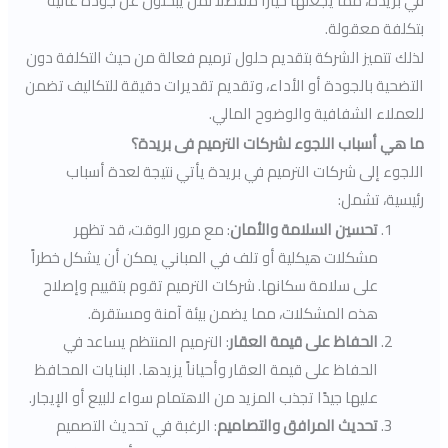
في بريدة، مما يجعلها خيارًا مفضلاً لمن يبحثون عن جودة عالية
بتكلفة معقولة.
لذلك تتميز الشركة بتقديم حلول ترميم فعالة من حيث التكلفة دون
التضحية بالجودة أو الأداء، وتقديم تقديرات دقيقة للتكاليف تضمن
للعملاء الشفافية والوضوح المالي.
ما هي أسباب اللجوء لشركات الترميم فى بريدة؟
اللجوء إلى شركات الترميم في بريدة يأتي نتيجة لعدة أسباب
رئيسية، تشمل:
تحسين السلامة والأمان
: مع مرور الوقت، قد تظهر
مشكلات هيكلية أو تلف في المباني يمكن أن يشكل خطراً
على سلامة سكانها. شركات الترميم تقوم بتقييم وإصلاح
هذه المشكلات، مما يضمن بيئة آمنة ومستقرة.
الحفاظ على قيمة العقار
: الترميم المنتظم يساعد في
الحفاظ على قيمة العقار وأحياناً يزيدها. البنايات المحافظ
عليها جيدًا تجذب المزيد من الاهتمام سواء للبيع أو الإيجار.
تحديث المرافق والتصاميم
: الرغبة في تحديث التصميم