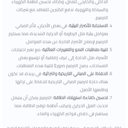
الداخلي والخارجي للمنزل، وكذلك تحسين أنظمة الكهرباء
والسباكة والتهوية، تدفع الكثيرين للتعاقد مع شركات
الترميم.
الاستجابة للأضرار البيئية
: في بعض الأحيان، تتأثر المباني
بعوامل بيئية مثل الرطوبة أو الحرارة الشديدة، مما يستلزم
الترميم لإصلاح الأضرار الناتجة عن هذه العوامل.
تلبية متطلبات النمو والتغييرات العائلية
: مع تغير احتياجات
الأسرة، مثل الحاجة إلى غرف إضافية أو توسيع بعض
المساحات، يصبح الترميم ضروريًا لتلبية هذه المتطلبات.
الحفاظ على المباني التاريخية والتراثية
: في بريدة، قد تكون
هناك حاجة لترميم المباني التاريخية للحفاظ على تراثها
وطابعها الأصيل.
تحسين كفاءة استهلاك الطاقة
: الترميم يمكن أن يشمل
تحديث العزل الحراري وتركيب أنظمة توفير الطاقة، مما
يساهم في خفض فواتير الكهرباء والماء.