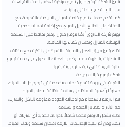
تتميز الشركة بتوفير حلول ترميم مبتكرة تعكس أحدث الاتجاهات
في عالم التصميم الداخلي والبناء.
كما تقدم خدمات ترميم خاصة للمباني التاريخية والقديمة، مع
الحفاظ على الطابع الأصيل للمبنى مع إضافة لمسات عصرية.
تهتم شركة الشروق أيضًا بتوفير حلول ترميم تحافظ على السلامة
الهيكلية للمنازل وتحسين كفاءتها الطاقية.
لذلك يتميز فريق العمل بالمرونة والقدرة على التكيف مع مختلف
المتطلبات والظروف، مما يضمن للعملاء الحصول على خدمة ترميم
عالية الجودة تلبي توقعاتهم وتفوقها.
شركه ترميم خزانات ببريدة
الشروق في بريدة تقدم خدمات متخصصة في ترميم خزانات المياه،
معترفًا بأهمية الحفاظ على سلامة ونظافة مصادر المياه.
يتم الترميم باستخدام مواد عالية الجودة مقاومة للتآكل والتسرب،
مع الالتزام بمعايير الصحة والسلامة.
لذلك يشمل الترميم فحصًا شاملاً للخزانات لتحديد أي تسربات أو
تلف، ومن ثم تنفيذ الإصلاحات اللازمة لضمان سلامة ونقاء المياه.