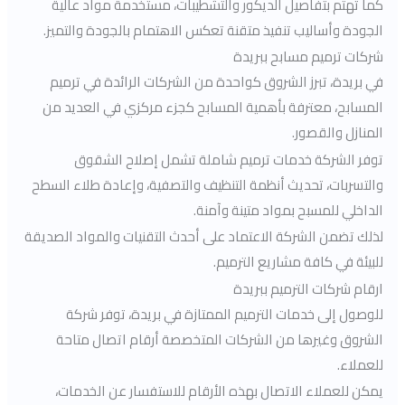
كما تهتم بتفاصيل الديكور والتشطيبات، مستخدمةً مواد عالية
الجودة وأساليب تنفيذ متقنة تعكس الاهتمام بالجودة والتميز.
شركات ترميم مسابح ببريدة
في بريدة، تبرز الشروق كواحدة من الشركات الرائدة في ترميم
المسابح، معترفة بأهمية المسابح كجزء مركزي في العديد من
المنازل والقصور.
توفر الشركة خدمات ترميم شاملة تشمل إصلاح الشقوق
والتسربات، تحديث أنظمة التنظيف والتصفية، وإعادة طلاء السطح
الداخلي للمسبح بمواد متينة وآمنة.
لذلك تضمن الشركة الاعتماد على أحدث التقنيات والمواد الصديقة
للبيئة في كافة مشاريع الترميم.
ارقام شركات الترميم ببريدة
للوصول إلى خدمات الترميم الممتازة في بريدة، توفر شركة
الشروق وغيرها من الشركات المتخصصة أرقام اتصال متاحة
للعملاء.
يمكن للعملاء الاتصال بهذه الأرقام للاستفسار عن الخدمات،