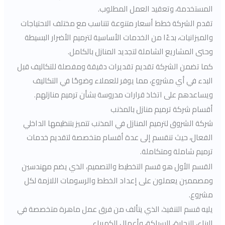
المستخدمة، وتعقيد العمل المطلوب.
تقدم الشركة خطط أسعار متنوعة تتناسب مع مختلف الاحتياجات
والميزانيات، بدءًا من الخدمات الأساسية لترميم الأضرار البسيطة
وحتى المشاريع الشاملة لتجديد المنازل بالكامل.
كما تضمن الشركة تقديم تقديرات دقيقة ومفصلة للتكاليف قبل
البدء في أي مشروع، مما يوفر للعملاء وضوحًا في التكاليف
ويساعدهم على اتخاذ قرارات مدروسة بشأن ترميم منازلهم.
أقسام شركة ترميم منازل بالمذنب
شركة الشروق لترميم المنازل في المذنب تتميز بتنظيمها الداخلي
الفعال، حيث تنقسم إلى عدة أقسام متخصصة لتقديم خدمات
ترميم شاملة ومتكاملة.
القسم الأول هو قسم التخطيط والتصميم، الذي يضم مهندسين
ومصممين يعملون على إعداد الخطط والرسومات اللازمة لكل
مشروع.
يليه قسم التنفيذ، الذي يتألف من فرق عمل ماهرة متخصصة في
البناء، النجارة، السباكة، وأعمال الكهرباء.