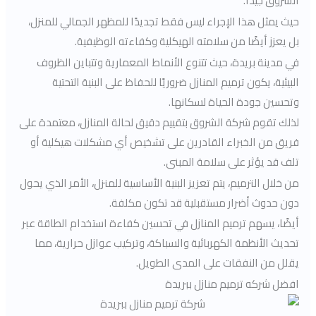
الشروق جيدًا.
حيث يمثل هذا الإجراء ليس فقط تجديدًا للمظهر الجمالي للمنزل،
بل يعزز أيضًا من سلامته الهيكلية وكفاءته الوظيفية.
في مدينة بريدة، حيث تتنوع الأنماط المعمارية وتتباين الظروف
البيئية، يكون ترميم المنازل ضروريًا للحفاظ على البنية التحتية
وتحسين جودة الحياة لسكانها.
لذلك تقوم شركة الشروق بتقييم دقيق لحالة المنازل، معتمدة على
فريق من الخبراء القادرين على تشخيص أي مشكلات هيكلية أو
تلف قد يؤثر على سلامة المبنى.
من خلال الترميم، يتم تعزيز البنية الأساسية للمنزل، الأمر الذي يحول
دون حدوث أضرار مستقبلية قد تكون مكلفة.
أيضًا، يسهم ترميم المنازل في تحسين كفاءة استخدام الطاقة عبر
تحديث الأنظمة الكهربائية والسباكة، وتركيب عوازل حرارية، مما
يقلل من النفقات على المدى الطويل.
افضل شركه ترميم منازل ببريدة