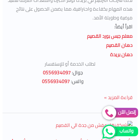
لذلك شركات الترميم في بريدة توفر الخبرة والمعدات اللازمة لتنفيذ
هذه المهام بكفاءة واحترافية، مما يضمن الحصول على نتائج
مرضية وطويلة الأمد.
اقرأ أيضاً:
معلم جبس بورد القصيم
دهان القصيم
دهان بريدة
لطلب الخدمة أو للإستفسار
جوال:
0556934097
واتس:
0556934097
قراءة المزيد »
إتصل الآن
شركة
واتساب
نقل