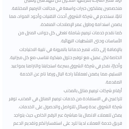
أولاً، تتميز الشركة بفريقها المكون من مهندسين وفنيين
متخصصين يمتلكون خبرات واسعة في مجالات الترميم المختلفة.
ثانيًا، نستخدم في شركة الشروق أحدث التقنيات وأجود المواد، مما
يضمن استدامة وطول عمر الإصلاحات المنفذة.
كما نقدم خدمات ترميم شاملة تغطي كل جوانب المنزل من
الأساسات وحتى التشطيبات النهائية.
بالإضافة إلى ذلك، تتميز خدماتنا بالمرونة في تلبية الاحتياجات
الخاصة لكل عميل، مع توفير حلول مبتكرة تتناسب مع كل ميزانية.
وأخيرًا، نفخر في شركة الشروق بسرعة استجابتنا والتزامنا بمواعيد
التسليم، مما يضمن لعملائنا راحة البال ورضا تام عن الخدمة
المقدمة.
أرقام شركات ترميم منازل بالمذنب
للراغبين في الاستفادة من خدمات ترميم المنازل في المذنب، توفر
شركة الشروق عدة وسائل للتواصل والحصول على الخدمات.
يمكن للعملاء الاتصال بنا مباشرة عبر الرقم الخاص، حيث يتواجد
فريق خدمة العملاء لدينا للرد على استفساراتكم وتقديم الدعم