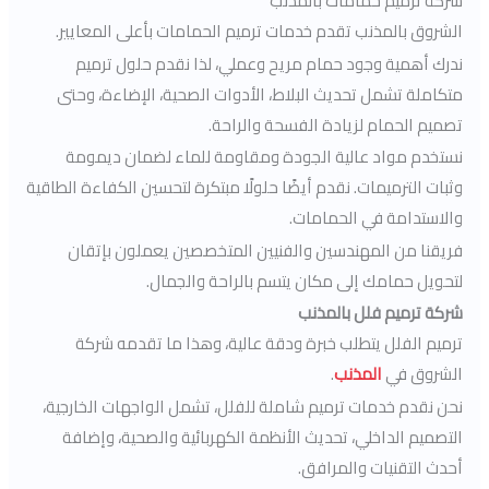
شركة ترميم حمامات بالمذنب
الشروق بالمذنب تقدم خدمات ترميم الحمامات بأعلى المعايير.
ندرك أهمية وجود حمام مريح وعملي، لذا نقدم حلول ترميم
متكاملة تشمل تحديث البلاط، الأدوات الصحية، الإضاءة، وحتى
تصميم الحمام لزيادة الفسحة والراحة.
نستخدم مواد عالية الجودة ومقاومة للماء لضمان ديمومة
وثبات الترميمات. نقدم أيضًا حلولًا مبتكرة لتحسين الكفاءة الطاقية
والاستدامة في الحمامات.
فريقنا من المهندسين والفنيين المتخصصين يعملون بإتقان
لتحويل حمامك إلى مكان يتسم بالراحة والجمال.
شركة ترميم فلل بالمذنب
ترميم الفلل يتطلب خبرة ودقة عالية، وهذا ما تقدمه شركة
الشروق في
المذنب
.
نحن نقدم خدمات ترميم شاملة للفلل، تشمل الواجهات الخارجية،
التصميم الداخلي، تحديث الأنظمة الكهربائية والصحية، وإضافة
أحدث التقنيات والمرافق.