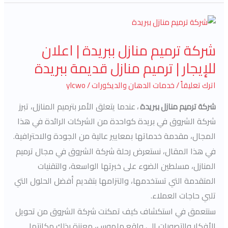
شركة
ترميم
شركة ترميم منازل ببريدة | اعلان
منازل
للإيجار | ترميم منازل قديمة ببريدة
ببريدة
|
اترك تعليقاً
/
خدمات الدهان والديكورات
/
ylcwo
اعلان
عندما يتعلق الأمر بترميم المنازل، تبرز
شركة ترميم منازل ببريدة
،
للإيجار
شركة الشروق في بريدة كواحدة من الشركات الرائدة في هذا
|
ترميم
المجال، مقدمة خدماتها بمعايير عالية من الجودة والاحترافية.
منازل
في هذا المقال، نستعرض رحلة شركة الشروق في مجال ترميم
قديمة
المنازل، مسلطين الضوء على خبرتها الواسعة، والتقنيات
ببريدة
المتقدمة التي تستخدمها، والتزامها بتقديم أفضل الحلول التي
تلبي حاجات العملاء.
سنتعمق في استكشاف كيف تمكنت شركة الشروق من تحويل
الأفكار والتصورات إلى واقع ملموس، معززة بذلك مكانتها