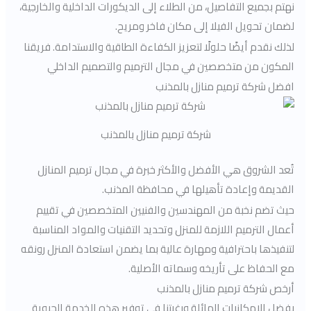
نهتم بجميع التفاصيل، من الطلاء إلى الديكورات الداخلية والخارجية،
لضمان تحويل الفيلا إلى مكان فاخر ومريح.
لذلك نقدم أيضًا حلولًا لتعزيز الكفاءة الطاقية والاستدامة. فريقنا
المكون من متخصصين في مجال الترميم والتصميم الداخلي
افضل شركة ترميم منازل بالمذنب
شركة ترميم منازل بالمذنب
تُعد الشروق هي الأفضل والأكثر خبرة في مجال ترميم المنازل
القديمة وإعادة تأهيلها في محافظة المذنب.
حيث تضم نخبة من المهندسين والفنيين المتخصصين في تقييم
أعمال الترميم اللازمة للمنزل وتحديد التقنيات والمواد المناسبة
لتنفيذها باحترافية ومهارة عالية بما يضمن استعادة المنزل رونقه
مع الحفاظ على تأريخه وسماته الأصلية.
أرخص شركة ترميم منازل بالمذنب
بفضل الإمكانيات الهائلة ورغبتنا في توفير هذه الخدمة الحيوية