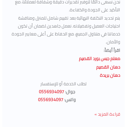
نحن نسعى دائمًا لتوفير تقديرات دقيقة وشفافة لعملائنا، مع
التأكيد على الجودة والكفاءة.
يتم تحديد التكلفة النهائية بعد تقييم شامل للمنزل ومناقشة
احتياجات العميل وتفضيلاته. نعمل جاهدين لضمان أن تكون
خدماتنا في متناول الجميع، مع الحفاظ على أعلى معايير الجودة
والأمان.
اقرأ أيضاً:
معلم جبس بورد القصيم
دهان القصيم
دهان بريدة
لطلب الخدمة أو للإستفسار
جوال:
0556934097
واتس:
0556934097
قراءة المزيد »