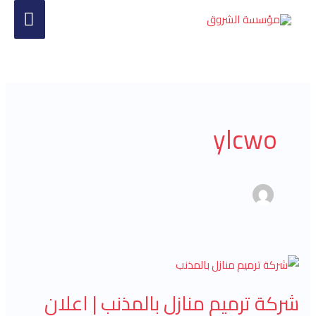
خطي
القا
لى
الرئي
لمحتوى
ylcwo
شركة
ترميم
شركة ترميم منازل بالمذنب | اعلان
منازل