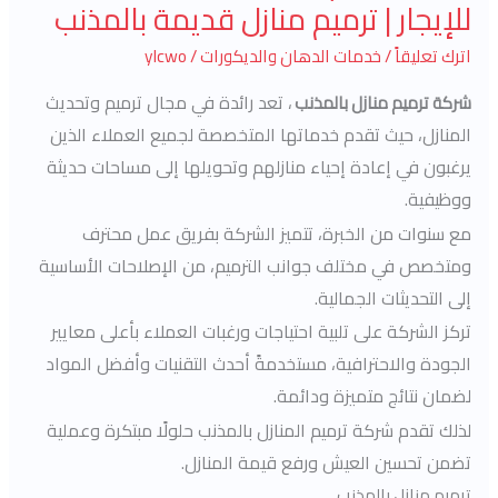
للإيجار | ترميم منازل قديمة بالمذنب
بالمذنب
|
اترك تعليقاً
/
خدمات الدهان والديكورات
/
ylcwo
اعلان
تعد رائدة في مجال ترميم وتحديث
شركة ترميم منازل بالمذنب
،
للإيجار
المنازل، حيث تقدم خدماتها المتخصصة لجميع العملاء الذين
|
ترميم
يرغبون في إعادة إحياء منازلهم وتحويلها إلى مساحات حديثة
منازل
ووظيفية.
قديمة
مع سنوات من الخبرة، تتميز الشركة بفريق عمل محترف
بالمذنب
ومتخصص في مختلف جوانب الترميم، من الإصلاحات الأساسية
إلى التحديثات الجمالية.
تركز الشركة على تلبية احتياجات ورغبات العملاء بأعلى معايير
الجودة والاحترافية، مستخدمةً أحدث التقنيات وأفضل المواد
لضمان نتائج متميزة ودائمة.
لذلك تقدم شركة ترميم المنازل بالمذنب حلولًا مبتكرة وعملية
تضمن تحسين العيش ورفع قيمة المنازل.
ترميم منازل بالمذنب