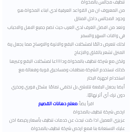
تنظيف مجالس بالمخواة
من المعروف ان من القواعد العرفية لدي ابناء المخواة هو
وجود المجالس داخل المنازل
وتعد من افضل الغرف لدي العرب حيث تضم جميع الاهل والاحباب
في واقات السهر والسمر
لذلك تتعرض دائمًا لمشكلات البقع والاتربة والاوساخ مما يجعل ربة
المنزل تشعر بالقلق والازعاج
ولكن مع شركة تنظيف بالمخواة ودااااعا لمشكلات البقع وغيرها
كذلك تستخدم الشركة منظفات ومساحيق قوية وفعالة مع
استخدام اجهزة البخار
أيضا يجعل البقعة تتلاشي بل تختفي تمامًا بشكل فوري وجذري
دون ترك أي أثر نهائيًا.
اقرأ يضاً:
معلم دهانات القصيم
ارخص شركة تنظيف بالمخواة
عزيزي العميل اذا كنت تبحث عن خدمات تنظيف بأسعار رخيصة اذن
عليك الاستعانة بنا فمع ارخص شركة تنظيف بالمخواة