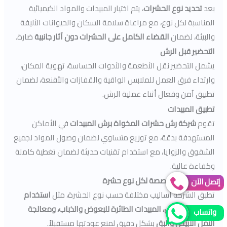
بعد
تحديد نوع الحشرات
، يتم اختيار المبيدات والمواد الكيميائية
المناسبة لكل نوع، مع مراعاة سلامة السكان والحيوانات الأليفة
والبيئة، لضمان
القضاء الكامل على الحشرات
دون آثار جانبية
ضارة.
التحضير قبل الرش
يشمل التحضير نقل الأطعمة والأدوات الحساسة، تهوية المكان،
وارتداء فرق العمل للملابس الواقية والقفازات والأقنعة، لضمان
تطبيق آمن وفعال أثناء عملية الرش.
تطبيق المبيدات
تقوم
شركة رش حشرات المخواة
برش المبيدات
في الأماكن
المستهدفة بدقة، مع توزيع متساوي لضمان وصول المواد لجميع
الشقوق والزوايا، مع استخدام تقنيات حديثة لضمان تغطية كاملة
وكفاءة عالية.
المكافحة المتخصصة لكل نوع حشرة
إتصل الآن
تطبق الشركة أساليب مختلفة حسب نوع الحشرة، مثل
استخدام
الفخاخ للقوارض، المبيدات الطائرة للبعوض والذباب، ومعالجة
واتساب
النمل الابيض والبق
بشكل دقيق لمنع عودتها مستقبلاً.