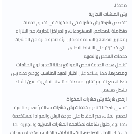
مجددًا.
رش المنشآت التجارية
تتخصص
شركة رش حشرات في المخواة
في تقديم
خدمات
متكاملة للمطاعم، المستودعات، والمراكز التجارية
، مع الالتزام
بمعايير النظافة والسلامة لضمان بيئة صحية خالية من الحشرات
التي قد تؤثر على النشاط التجاري.
خدمات الفحص والتقييم
تشمل هذه الخدمة
فحص المواقع بدقة لتحديد نوع الحشرات
ومصدرها
، مما يساعد على
اختيار المبيد المناسب
ووضع خطة رش
فعالة، مع تقديم تقارير مفصلة لمتابعة النتائج وتحسين الأداء
بشكل مستمر.
ارخص شركة رش حشرات المخواة
تسعى شركتنا لتقديم
خدمات رش حشرات
فعالة بأسعار مناسبة
لجميع الفئات، مع الحفاظ على جودة
الرش والمواد المستخدمة
،
كما توفر
حلول شاملة لمكافحة الحشرات المنزلية
والتجارية، بما
في ذلك
النمل، الصراصير، البق، الفئران، والذباب
، باستخدام مبيدات