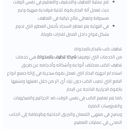
تتم عملية التنظيف والتجفيف والتعقيم في نفس الوقت
حيث تعمل آلة البخار بقوة ثلاثية فولاذية مبهرة وغير
مسبوقة وتعطي نتائج خيالية في التنظيف.
في النهاية يتم تعطير السجاد بأجمل العطور التي تدوم
بشكل فواح داخل المنزل لفترات طويلة.
تنظيف كنب بالبخار بالمخواة
من الخدمات التي توفرها
شركة تنظيف بالمخواة
هي خدمات
تنظيف الكنب بمختلف أنواعه وأشكاله وأحجامه عن طريق
استخدام اجهزة البخار التي تعمل بقوة سحرية في إزالة جميع انواع
البقع التي تصيب الكنب دون ترك أي اثر من خلال تفتيتها وتشتيها
بالقوة الحرارية الناتجة عن البخار
كما يتم تعقيم الكنب في نفس الوقت ضد الجراثيم والميكروبات
والفيروسات الضارة
ويصبح في منتهي اللمعان والبريق الجاذبية وبالإضافة إلي الجانب
الصحي في عمليات التعقيم.