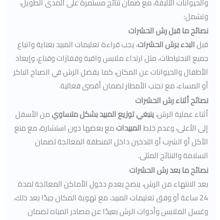
والحيوانات الأليفة، مع ضمان نتائج مستمرة على المدى الطويل،
وتشمل:
نصائح ما قبل رش الحشرات
قبل
البدء برش الحشرات
، يجب قراءة تعليمات المبيد بعناية واتباع
جميع الاحتياطات، مثل ارتداء ملابس واقية وقفازات وقناع، وإبعاد
الأطفال والحيوانات عن المكان، كما يفضل الرش في الصباح الباكر
أو المساء، مع تجنب الأمطار لضمان أقصى فعالية.
نصائح أثناء رش الحشرات
أثناء عملية الرش،
ينبغي توزيع المبيد بشكل متساوي
من الأسفل
إلى الأعلى، وعدم خلط
المبيدات
مع بعضها دون استشارة، مع منع
الأكل أو الشرب أو التدخين داخل المنطقة المعالجة لضمان
السلامة والنتائج المثلى.
نصائح ما بعد رش الحشرات
بعد الانتهاء من الرش، ينصح بعدم دخول الأماكن المعالجة لمدة
24 ساعة أو وفق تعليمات المبيد، مع تهوية المكان جيدًا بعد ذلك،
وغسل الملابس وأدوات الرش بعيدًا عن مصادر المياه لضمان