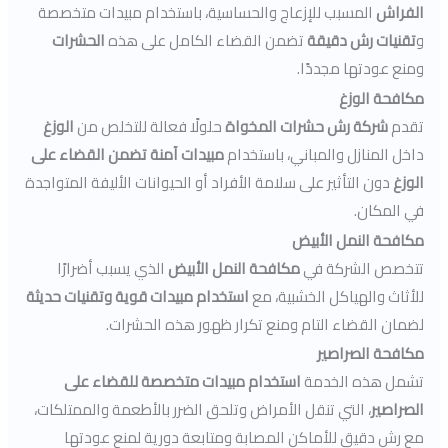
الفراش
المسبب للإزعاج والحساسية، باستخدام مبيدات متخصصة
و
تقنيات رش دقيقة
تضمن القضاء الكامل على هذه
الحشرات
ومنع عودتها مجددًا.
مكافحة الوزغ
تقدم
شركة رش حشرات المخواة
حلولًا فعالة للتخلص من
الوزغ
داخل المنازل والمباني، باستخدام
مبيدات آمنة تضمن القضاء على
الوزغ
دون التأثير على سلامة الأفراد أو الحيوانات الأليفة المتواجدة
في المكان.
مكافحة النمل الأبيض
تتخصص الشركة في
مكافحة النمل الأبيض
الذي يسبب أضرارًا
للأثاث والهياكل الخشبية، مع
استخدام مبيدات قوية وتقنيات حديثة
لضمان القضاء التام ومنع تكرار ظهور هذه الحشرات.
مكافحة الصراصير
تشمل هذه الخدمة
استخدام مبيدات متخصصة للقضاء على
الصراصير
، التي تنقل الأمراض وتلحق الضرر بالأطعمة والممتلكات،
مع رش دقيق للأماكن المصابة ومتابعة دورية لمنع عودتها