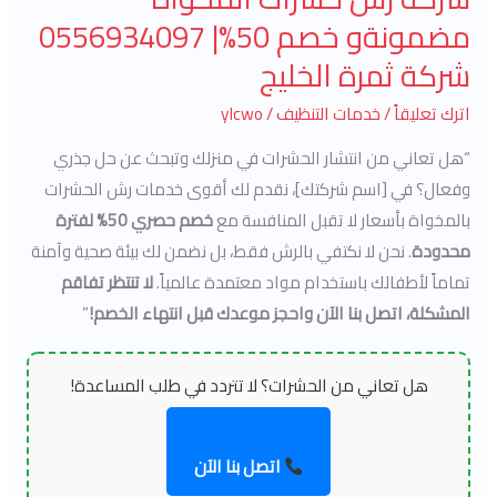
الخليج
مضمونةو خصم 50%| 0556934097
شركة ثمرة الخليج
اترك تعليقاً
/
خدمات التنظيف
/
ylcwo
“هل تعاني من انتشار الحشرات في منزلك وتبحث عن حل جذري
وفعال؟ في [اسم شركتك]، نقدم لك أقوى خدمات رش الحشرات
بالمخواة بأسعار لا تقبل المنافسة مع
خصم حصري 50% لفترة
محدودة
. نحن لا نكتفي بالرش فقط، بل نضمن لك بيئة صحية وآمنة
تماماً لأطفالك باستخدام مواد معتمدة عالمياً.
لا تنتظر تفاقم
المشكلة، اتصل بنا الآن واحجز موعدك قبل انتهاء الخصم!
”
هل تعاني من الحشرات؟ لا تتردد في طلب المساعدة!
اتصل بنا الآن