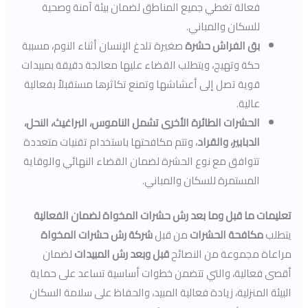
فعالة تغطي جميع المناطق لضمان بيئة آمنة وصحية
للسكان والمباني.
بق الفراش حشرة
صغيرة تلدغ الإنسان أثناء النوم، مسببة
حكة وتهيج، ويتطلب القضاء عليها معالجة دقيقة بمبيدات
قوية تصل إلى أعشاشها وتمنع تكاثرها مستقبلاً بفعالية
عالية.
الحشرات الطائرة الأخرى تشمل الناموس، البراغيث، النحل،
الدبابير، والقراد
، وتتم مكافحتها باستخدام تقنيات متعددة
تتوافق مع نوع الحشرة لضمان القضاء النهائي والوقاية
المستمرة للسكان والمباني.
تعليمات ما قبل وما بعد رش حشرات المخواة لضمان الفعالية
يتطلب
مكافحة الحشرات
من قبل
شركة رش حشرات المخواة
مراعاة مجموعة من النصائح
قبل وبعد رش المبيدات
لضمان
أقصى فعالية، والتي تتضمن خطوات أساسية تساعد على حماية
البيئة المنزلية، زيادة فعالية المبيد، والحفاظ على سلامة السكان