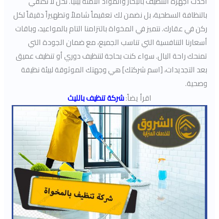
أحدث أجهزة التنظيف بالبخار والمواد الآمنة بيئياً. نحن لا نكتفي
بالنظافة السطحية، بل نضمن لك تعقيماً شاملاً وتطهيراً دقيقاً لكل
ركن في عقارك. نتميز في المخواة بالتزامنا التام بالمواعيد، وباقات
أسعارنا التنافسية التي تناسب الجميع، مع ضمان الجودة التي
تمنحك راحة البال. سواء كنت بحاجة لتنظيف دوري أو تنظيف عميق
بعد التجديدات، [اسم شركتك] هي وجهتك الموثوقة لبيئة نظيفة
وصحية.
اقرأ يضاً:
شركة تنظيف بالليث