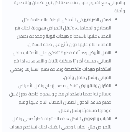
والمباني، مع تقديم حلول متخصصة لكل نوع لضمان بيئة صحية
وآمنة.
تعيش
الصراصير
في الأماكن الرطبة والمظلمة مثل
المطابخ والحمامات، وتنقل الأمراض بسهولة، لذلك يتم
القضاء عليها باستخدام
مبيدات قوية
ومحددة تضمن
القضاء التام عليها دون تأثير على صحة السكان.
النمل الأبيض
يعد آفة خطيرة تتغذى على الأخشاب داخل
المباني، مسببة أضرارًا هيكلية للأثاث والأساسات، لذا يتم
استخدام مبيدات متخصصة
ونفاذة تمنع انتشارها وتحمي
المباني بشكل كامل وآمن.
الفئران والقوارض
تشكل مصدر إزعاج ونقل للأمراض،
ويعالج تواجدها باستخدام فخاخ وسموم خاصة، مع إغلاق
جميع منافذ الدخول لضمان القضاء التام عليها ومنع
عودتها مستقبلًا بشكل فعال.
الذباب والبعوض
تشكل هذه الحشرات خطراً صحي ونقل
للأمراض مثل الملاريا وحمى الضنك، لذلك تستخدم مبيدات