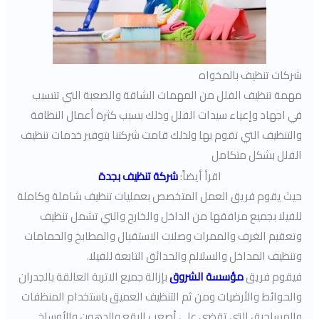
شركات تنظيف بالمخواه
مهمة تنظيف الفلل من المهمات الشاقة والصعبة التي تتسبب
في اجهاد وإعياء سيدات الفلل وذلك بسبب كثرة أعمال النظافة
والتنظيف التي تقوم بها ولذلك قامت شركتنا بتوفير خدمات تنظيف
الفلل بشكل متكامل
اقرأ أيضاً:
شركة تنظيف بجدة
حيث يقوم فريق العمل المتخصص بعمليات تنظيف شاملة وكاملة
للفيلا بجميع مرافقها من الداخل والخارج والتي تشمل تنظيف
وتعقيم الغرف والممرات وصلات الاستقبال والمطابخ والحمامات
وتنظيف المداخل والسلالم والحدائق التابعة للفيلا.
فيقوم فريق
مؤسسة الشروق
بإزالة جميع الاتربة العالقة بالجدران
والحوائط والأرضيات ومن ثم التنظيف العميق باستخدام المنظفات
والمساحيق التي تقضي على أصعب البقع والدهون والأوساخ