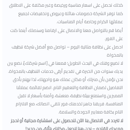
كذلك تحصل على اسعار مناسبة ورخيصة وغير مكلفة على الاطلاق
كما توفر الشركة خصومات هائلة وعروض وتخفيضات لجميع
عملائها الكرام وخاصة أيام المناسبات.
أيضا قم بالتواصل معنا والاتصال على ارقامنا وسنصلك أينما كنت
على الفور.
احصل على نظافة مثالية اليوم – تواصل مع أفضل شركة تنظيف
بالمخواة
لا تضيع وقتك في البحث الطويل؛ فمعنا في [اسم شركتك]، نضع بين
يديك سنوات من الخبرة في تقديم أرقى خدمات التنظيف بالمخواة.
نحن نؤمن بأن منزلك أو مكان عملك هو واجهتك، لذا نهتم بأدق
التفاصيل لضمان النظافة والتعقيم التام. انضم لقائمة عملائنا
المميزين واستمتع ببيئة نظيفة، منعشة، وآمنة بأسعار لا تقبل
المنافسة. فريقنا جاهز لخدمتك فور تلقي اتصالك، مع الالتزام
التام بكافة معايير الجودة والسلامة.
لا تتردد في الاتصال بنا الآن للحصول على استشارة مجانية أو لحجز
موعدك القادم – نحن هنا لنجعل مكانك يتألق من جديد!