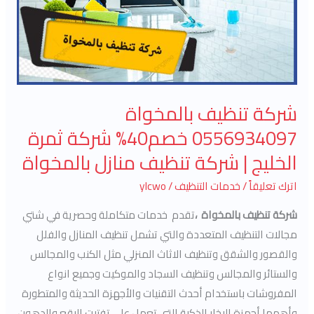
خصم40%
شركة
ثمرة
الخليج
|
شركة
شركة تنظيف بالمخواة
تنظيف
0556934097 خصم40% شركة ثمرة
منازل
الخليج | شركة تنظيف منازل بالمخواة
بالمخواة
اترك تعليقاً
/
خدمات التنظيف
/
ylcwo
شركة تنظيف بالمخواة ،
تقدم خدمات متكاملة وحصرية في شتي
مجالات التنظيف المتعددة والتي تشمل تنظيف المنازل والفلل
والقصور والشقق وتنظيف الاثاث المنزلي مثل الكنب والمجالس
والستائر والمجالس وتنظيف السجاد والموكيت وجميع انواع
المفروشات باستخدام أحدث التقنيات والأجهزة الحديثة والمتطورة
وأهمها أجهزة البخار الذكية التي تعمل على تفتيت البقع والدهون