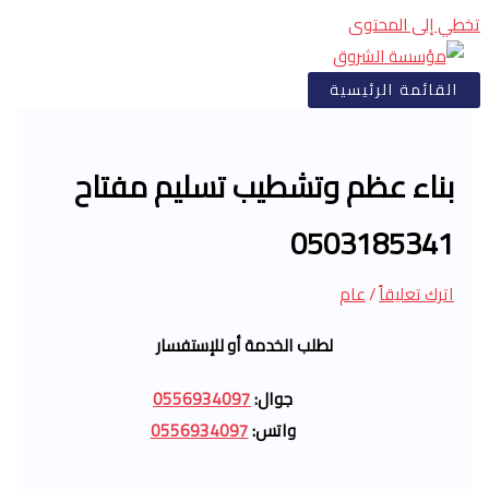
تخطي إلى المحتوى
القائمة الرئيسية
بناء عظم وتشطيب تسليم مفتاح
0503185341
اترك تعليقاً
/
عام
لطلب الخدمة أو للإستفسار
جوال:
0556934097
واتس:
0556934097