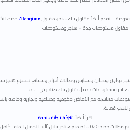
وكل اعمال الحدادة | جدة | مكة خاصة وجميع انحاء الممكلة السعو
عودية – نقدم أيضاً مقاول بناء هنجر، مقاول
مستودعات
حديد، انش
– مقاول مستودعات جدة – هنجر ومستودعات
جر دواجن ومخازن ومعارض وصالات أفراح ومصانع تصميم هنجر حد
ء هناجر ومستودعات جده | مقاول بناء هناجر في جده
ودعات متناسبة مع الأماكن حكومية وصناعية وتجارية وخاصة باسعا
 لنسب فعالة.
اقرأ أيضاً:
شركة تنظيف بجدة
لذلك تصميم هناجر حديد · سعر متر الهنقر · تصاميم