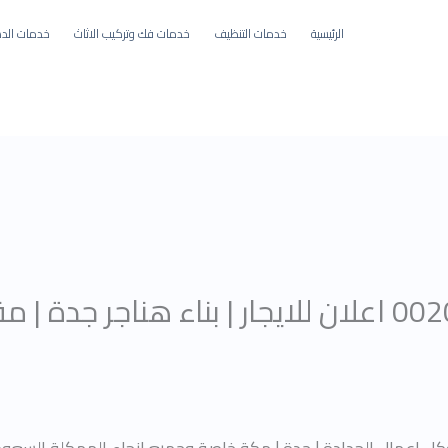
الرئيسية
خدمات التنظيف
خدمات فك وتركيب الاثاث
خدمات الده
هناجر جدة 00201008090477 اعلان للايجار | بناء هناجر