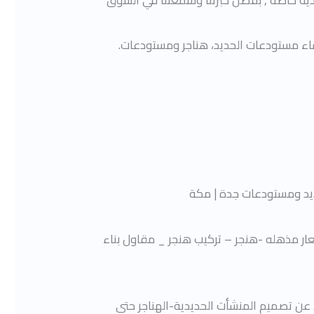
دية خاصة , بفضل خبرتنا وسمعتنا في السوق
اء مستودعات الحديد، هناجر ومستودعات.
يد ومستودعات جدة | مكة
ر مذهله -هنجر – تركيب هنجر _ مقاول بناء
 مظلات حديد 2020. تصميم هناجرستيل pdf. لتحميل الملف كامل عن تصميم المنشأت الحديدية-الهناجر حتى