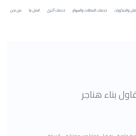
ان والديكورات
خدمات المظلات والسواتر
خدمات أخري
اتصل بنا
من نحن
 جدة | مقاول بناء هناجر