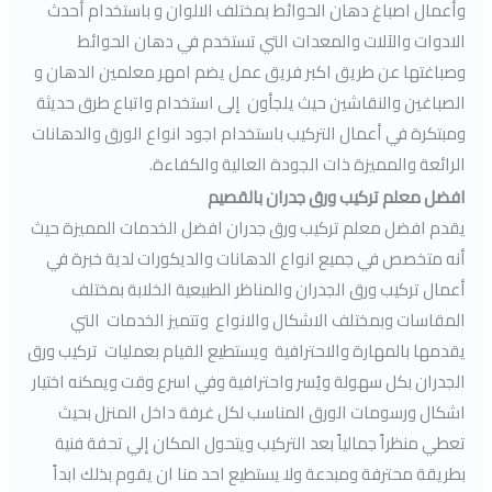
وأعمال اصباغ دهان الحوائط بمختلف الالوان و باستخدام أحدث
الادوات والآلات والمعدات التي تستخدم في دهان الحوائط
وصباغتها عن طريق اكبر فريق عمل يضم امهر معلمين الدهان و
الصباغين والنقاشين حيث يلجأون إلى استخدام واتباع طرق حديثة
ومبتكرة في أعمال التركيب باستخدام اجود انواع الورق والدهانات
الرائعة والمميزة ذات الجودة العالية والكفاءة.
افضل معلم تركيب ورق جدران بالقصيم
يقدم افضل معلم تركيب ورق جدران افضل الخدمات المميزة حيث
أنه متخصص في جميع انواع الدهانات والديكورات لدية خبرة في
أعمال تركيب ورق الجدران والمناظر الطبيعية الخلابة بمختلف
المقاسات وبمختلف الاشكال والانواع وتتميز الخدمات التي
يقدمها بالمهارة والاحترافية ويستطيع القيام بعمليات تركيب ورق
الجدران بكل سهولة ويُسر واحترافية وفي اسرع وقت ويمكنه اختيار
اشكال ورسومات الورق المناسب لكل غرفة داخل المنزل بحيث
تعطي منظراً جمالياً بعد التركيب ويتحول المكان إلي تحفة فنية
بطريقة محترفة ومبدعة ولا يستطيع احد منا ان يقوم بذلك ابداً