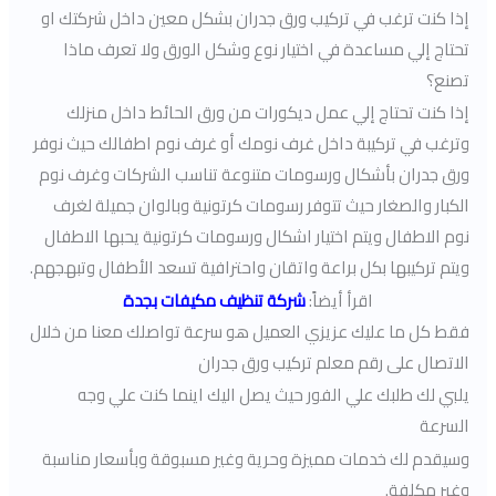
إذا كنت ترغب في تركيب ورق جدران بشكل معين داخل شركتك او
تحتاج إلي مساعدة في اختيار نوع وشكل الورق ولا تعرف ماذا
تصنع؟
إذا كنت تحتاج إلي عمل ديكورات من ورق الحائط داخل منزلك
وترغب في تركيبة داخل غرف نومك أو غرف نوم اطفالك حيث نوفر
ورق جدران بأشكال ورسومات متنوعة تناسب الشركات وغرف نوم
الكبار والصغار حيث تتوفر رسومات كرتونية وبالوان جميلة لغرف
نوم الاطفال ويتم اختيار اشكال ورسومات كرتونية يحبها الاطفال
ويتم تركيبها بكل براعة واتقان واحترافية تسعد الأطفال وتبهجهم.
اقرأ أيضاً:
شركة تنظيف مكيفات بجدة
فقط كل ما عليك عزيزي العميل هو سرعة تواصلك معنا من خلال
الاتصال على رقم معلم تركيب ورق جدران
يلبي لك طلبك علي الفور حيث يصل اليك اينما كنت علي وجه
السرعة
وسيقدم لك خدمات مميزة وحرية وغير مسبوقة وبأسعار مناسبة
وغير مكلفة.