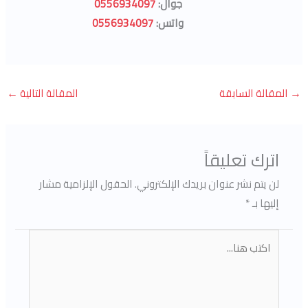
جوال:
0556934097
واتس:
0556934097
→
المقالة السابقة
المقالة التالية
←
اترك تعليقاً
لن يتم نشر عنوان بريدك الإلكتروني.
الحقول الإلزامية مشار
إليها بـ
*
اكتب
هنا...