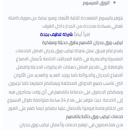
الورق المرسوم
يتوفر بالرسوم المتعددة ثلاثية الأبعاد وهو عبارة عن صورة كاملة
تغطي مساحة محددة من الجدار داخل الغرف.
اقرأ أيضاً:
شركة تنظيف بجدة
تركيب ورق جدران القصيم بطرق حديثة ومبتكرة
يقدم لكم فريق عمل شركة تركيب ورق جدران افضل الخدمات
المتميزة والحصرية في كافة المجالات الخاصة بأعمال الاصباغ
بالإضافة إلي تقديم افضل دهانات الديكورات الحديثة وافضل
الاصباغ للجدران والحوائط كما يوجد العديد والعديد من الألوان
التي تناسب جميع الاذواق المختلفة ويمكنكم اختيارها كما ترغبون.
ويمكنكم الحصول على خدماتنا بالقصيم في أي وقت يحتاجون فيه
إلى الخدمة حيث تتوفر على مدار 24 ساعة متواصلة طوال الاسبوع
من اجلكم فقط قوموا بالاتصال علينا نصلكم اينما كنتم على الفور.
خدمات تركيب ورق حائط بالقصيم
نحن متخصصون في توفير خدمات وأعمال تركيب ورق جدران