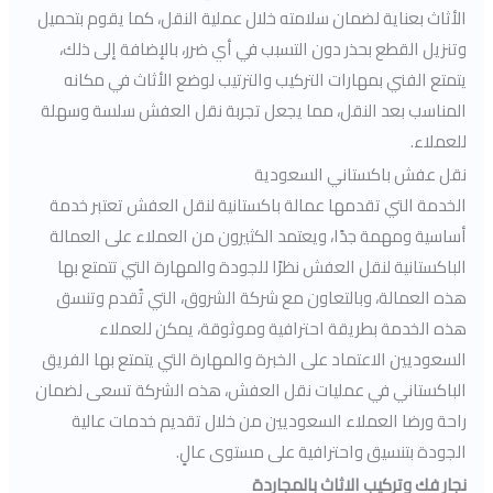
الأثاث بعناية لضمان سلامته خلال عملية النقل، كما يقوم بتحميل
وتنزيل القطع بحذر دون التسبب في أي ضرر، بالإضافة إلى ذلك،
يتمتع الفني بمهارات التركيب والترتيب لوضع الأثاث في مكانه
المناسب بعد النقل، مما يجعل تجربة نقل العفش سلسة وسهلة
للعملاء.
نقل عفش باكستاني السعودية
الخدمة التي تقدمها عمالة باكستانية لنقل العفش تعتبر خدمة
أساسية ومهمة جدًا، ويعتمد الكثيرون من العملاء على العمالة
الباكستانية لنقل العفش نظرًا للجودة والمهارة التي تتمتع بها
هذه العمالة، وبالتعاون مع شركة الشروق، التي تُقدم وتنسق
هذه الخدمة بطريقة احترافية وموثوقة، يمكن للعملاء
السعوديين الاعتماد على الخبرة والمهارة التي يتمتع بها الفريق
الباكستاني في عمليات نقل العفش، هذه الشركة تسعى لضمان
راحة ورضا العملاء السعوديين من خلال تقديم خدمات عالية
الجودة بتنسيق واحترافية على مستوى عالٍ.
نجار فك وتركيب الاثاث بالمجاردة