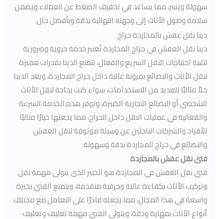
سهولة ويسر، مما يساعد في تخفيف الضغط عن العملاء ويضمن
سلامة وصول الأثاث إلى وجهته النهائية بدقة وبأفضل حال.
دينا نقل عفش بالمجاردة حراج
دينا نقل العفش في حراج المجاردة تُعتبر خدمة حيوية وضرورية
لتلبية احتياجات النقل السريع والفعال، تتمتع الدينا بقدرات مميزة
لنقل الأثاث والبضائع بمرونة عالية داخل حراج المجاردة، ويعد الدينا
حلاً مثاليًا للعديد من الاستخدامات، سواء كنت بحاجة لنقل الأثاث
الشخصي أو البضائع التجارية الكبيرة، وتوفر هذه الخدمة السرعة
والفعالية في عمليات النقل داخل الحراج، مما يجعلها خيارًا مثاليًا
للأفراد والشركات الباحثين عن وسيلة موثوقة لنقل العفش
والبضائع في حراج المجاردة بدقة وسهولة.
فنى نقل عفش بالمجاردة
فني نقل العفش في المجاردة هو الخبير الذي يتولى مهمة نقل
وتركيب الأثاث بكفاءة عالية وحرفية متقدمة، ويتمتع الفني بخبرة
واسعة في هذا المجال، مما يجعله قادرًا على التعامل مع مختلف
أنواع الأثاث بمهارة ودقة، ويتولى الفني مهمة تغليف وتغليف