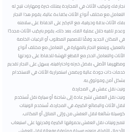
نجار فك وتركيب الأثاث في المجاردة يمتلك خبرة ومهارات تتيح له
التعامل مع مختلف أنواع الأثاث بكفاءة عالية، يقوم هذا النجار
بفك الأثاث بدقة وحرفية، مع التركيز على الحفاظ على سلامته
وعدم تلفيه خلال عملية الفك. بعد ذلك، يقوم بتركيب الأثاث مجددًا
في المكان الجديد وفقًا للتصميم المطلوب أو الرغبات الخاصة
بالعميل، ويتمتع النجار بالمهارة في التعامل مع مختلف أنواع
الأثاث والتعامل الحذر مع القطع الهشة للحفاظ على جودتها
ومظهرها الأصلي، بفضل خبرته واحترافيته، يسهل على النجار تقديم
خدمات ذات جودة عالية ويضمن استمرارية الأثاث في الاستخدام
بشكل آمن وموثوق به.
ونيت نقل عفش في المجاردة
ونيت نقل العفش تشير عادة إلى شاحنة أو سيارة نقل تُستخدم
لنقل الأثاث والبضائع الكبيرة، في المجاردة، تُستخدم الونيتات
كوسيلة شائعة لنقل العفش من وإلى المنازل أو المكاتب.
تتميز ونيتات نقل العفش بحمولتها الكبيرة وقدرتها على استيعاب
الأحمال الثقيلة، وتعتبر وسيلة موثوقة وفعالة لنقل العفش