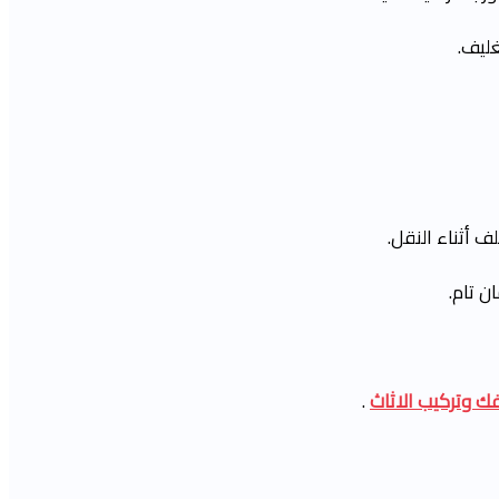
غليف.
 أثناء النقل.
ن تام.
 وتركيب الاثاث
.