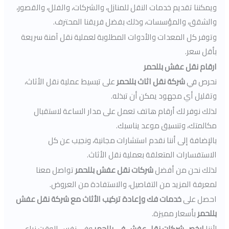
ويمكننا تقديم خدمات النقل للمنازل، والشركات، والفلل، والقصور،
والشقق، والمؤسسات، وذلك بفضل فريقنا المحترف.
وتوفر كل المعدات والأدوات المطلوبة لعملية نقل آمنة سريعة
بأقل سعر.
ارقام نقل عفش بللحمر
نحرص في
شركة نقل اثاث بللحمر
على تبسيط عملية نقل الأثاث،
وتقليل أي مجهود يمكن أن تبذله.
لذلك نوفر لك أرقام هاتف تعمل على مدار الساعة لاستقبال
مكالمتك، وتنسيق موعد يناسبك.
بالإضافة إلى أننا نقدم استشارات مجانية، ونجيب عن كل
الاستفسارات المتعلقة بعملية نقل الأثاث.
لذلك نحن من أفضل
شركات نقل عفش بللحمر
تواصل معنا
لمعرفة المزيد من التفاصيل، والاستفادة من العروض.
احصل على
خدمات فك وإعادة تركيب الأثاث مع شركة نقل عفش
بللحمر
بأسعار مميزة.
لأننا
ارخص شركات نقل عفش في بللحمر
وفي نفس الوقت نراعي