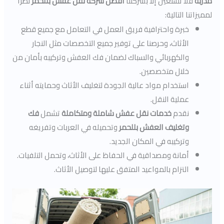
مدربة
فلا تستعين إلا بشركتنا
أفضل شركة نقل عفش بللحمر
نظرًا
لمميزاتنا التالية:
خبرة واحترافية فريق العمل في التعامل مع جميع قطع
الأثاث، وحرصنا على توفير جميع التخصصات مثل النجار
والكهربائي والسباك لضمان فك العفش وتركيبه بأمان من
خلال متخصصين.
استخدام مواد عالية الجودة لتغليف الأثاث وحمايته أثناء
عملية النقل.
نقدم
خدمات نقل عفش شاملة ومتكاملة
تشمل
فك
وتغليف العفش بللحمر
وتحميله في العربات وتفريغه
وتركيبه في المكان الجديد.
أمانة ومصداقية في الحفاظ على الأثاث، وتحمل التلفيات.
التزام بالمواعيد المتفق عليها لتوصيل الأثاث.