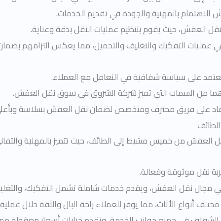
الاهتمام بالمهنية والجودة في تقديم الخدمات.
نقل العفش، حيث يقوم بتنظيم عمليات النقل بدقة وعناية.
 في عمليات التفكيك والتغليف والتحميل، مما يعكس التزامهم بضم
تعتمد على سياسة شفافية في التعامل مع العملاء.
ريحة هما من السمات التي تميز شركة الشروق في سوق نقل العفش.
اعتماد على فريق محترف ومتخصص لضمان نقل العفش بسلاسة وبأعل
لطائف
 العفش من خميس مشيط إلى الطائف، حيث تتميز بالمهنية والتفاني
تجربة نقل موثوقة وفعالة.
ي مجال نقل العفش، ويقدم خدمات شاملة تشمل التفكيك، والتغليف
مختلف أنواع الأثاث، مما يوفر للعملاء راحة البال والثقة خلال عملية 
مل الشفاف في جميع جوانب الخدمة، وتقدم خيارات أسعار معقولة مما 