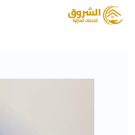
خطي
لى
لمحتوى