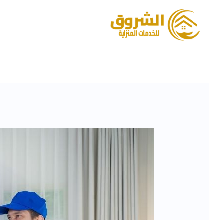
خطي
لى
لمحتوى