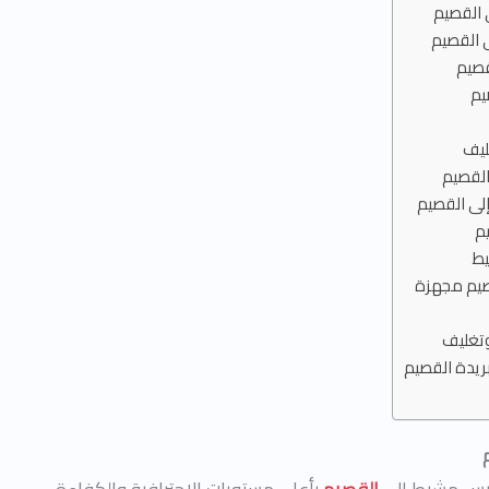
القصيم
 القصيم
صيم
يم
ليف
لقصيم
ى القصيم
م
يط
يم مجهزة
تغليف
يدة القصيم
يس مشيط إلى
القصيم
بأعلى مستويات الاحترافية والكفاءة.