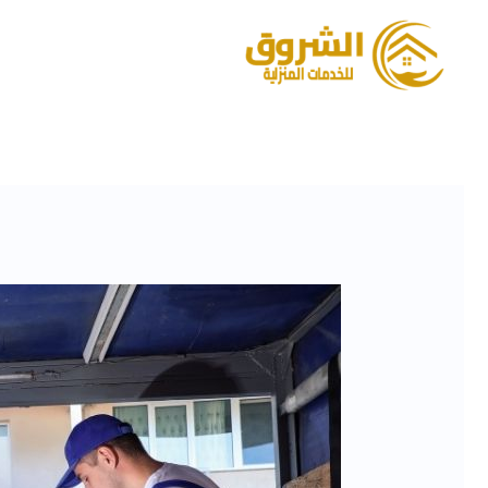
خطي
لى
لمحتوى