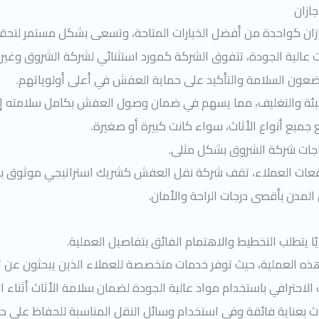
ازان
ن كواحدة من أفضل الخيارات المتاحة، وتسعى بشكل مستمر لتحقي
 عالية الجودة، تتفوق الشركة كمورد استثنائي لشركة الشروق وغيره
 يضعون السلامة والتأكيد على حماية العفش في أعلى أولوياتهم.
تعبئة والتغليف، مما يسهم في ضمان وصول العفش بكامل سلامته إل
ميع أنواع الأثاث، سواء كانت كبيرة أو صغيرة.
تياجات شركة الشروق بشكل مثلى.
وقعات العملاء، تقف شركة نقل العفش كشريك استراتيجي موثوق به
 المدن بأقصى درجات الراحة والأمان.
 يتطلب التخطيط والاهتمام الفائق بتفاصيل العملية.
 هذه العملية، حيث توفر خدمات متخصصة للعملاء الذين يبحثون عن 
لاحترافي باستخدام مواد عالية الجودة لضمان سلامة الأثاث أثناء ال
اث بعناية فائقة وفي استخدام وسائل النقل المناسبة للحفاظ على حال