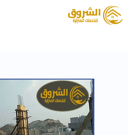
خطي
لى
لمحتوى